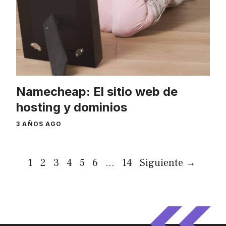
Namecheap: El sitio web de
hosting y dominios
3 AÑOS AGO
Página
Página
Página
Página
Página
Página
Página
1
2
3
4
5
6
…
14
Siguiente
→