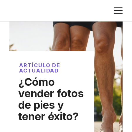
Saltar
M
al
contenido
ARTÍCULO DE
ACTUALIDAD
¿Cómo
vender fotos
de pies y
tener éxito?