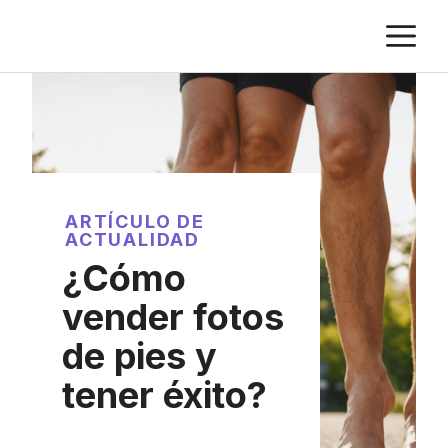
Saltar
M
al
contenido
ARTÍCULO DE
ACTUALIDAD
¿Cómo
vender fotos
de pies y
tener éxito?