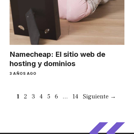
Namecheap: El sitio web de
hosting y dominios
3 AÑOS AGO
Página
Página
Página
Página
Página
Página
Página
1
2
3
4
5
6
…
14
Siguiente
→