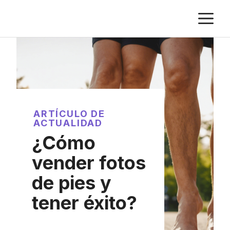
Saltar
M
al
contenido
ARTÍCULO DE
ACTUALIDAD
¿Cómo
vender fotos
de pies y
tener éxito?