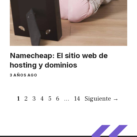
Namecheap: El sitio web de
hosting y dominios
3 AÑOS AGO
Página
Página
Página
Página
Página
Página
Página
1
2
3
4
5
6
…
14
Siguiente
→