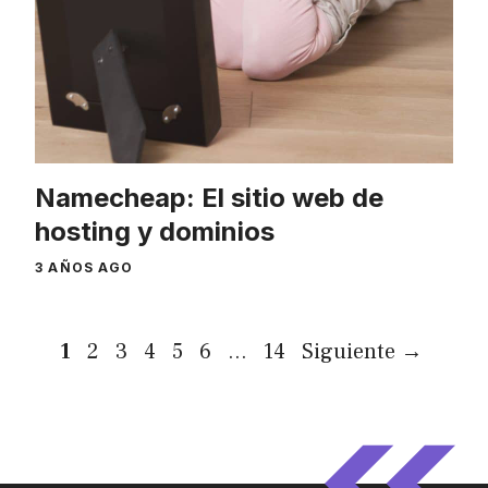
Namecheap: El sitio web de
hosting y dominios
3 AÑOS AGO
Página
Página
Página
Página
Página
Página
Página
1
2
3
4
5
6
…
14
Siguiente
→