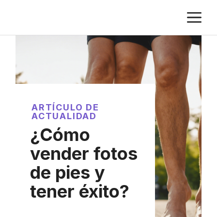
Saltar
M
al
contenido
ARTÍCULO DE
ACTUALIDAD
¿Cómo
vender fotos
de pies y
tener éxito?