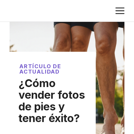
Saltar
M
al
contenido
ARTÍCULO DE
ACTUALIDAD
¿Cómo
vender fotos
de pies y
tener éxito?