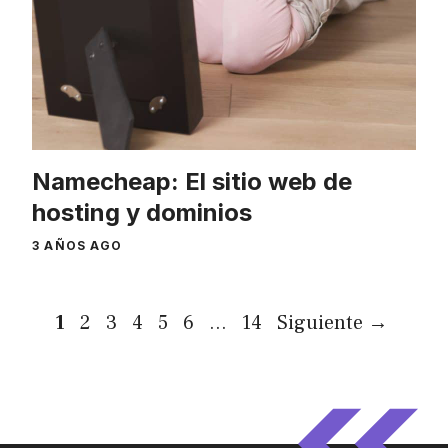
Namecheap: El sitio web de
hosting y dominios
3 AÑOS AGO
Página
Página
Página
Página
Página
Página
Página
1
2
3
4
5
6
…
14
Siguiente
→