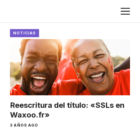
Saltar
M
al
contenido
NOTICIAS
Reescritura del título: «SSLs en
Waxoo.fr»
3 AÑOS AGO