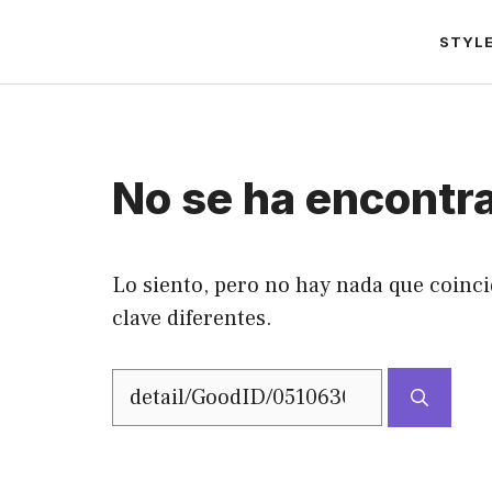
Saltar
STYL
al
contenido
No se ha encontr
Lo siento, pero no hay nada que coinci
clave diferentes.
Buscar: