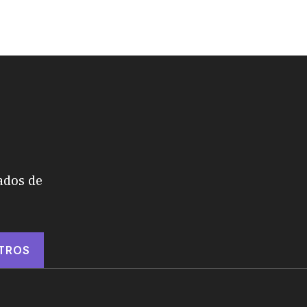
ados de
TROS