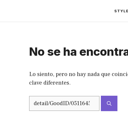
Saltar
STYL
al
contenido
No se ha encontr
Lo siento, pero no hay nada que coinci
clave diferentes.
Buscar: