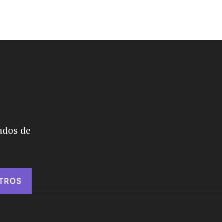
ados de
TROS