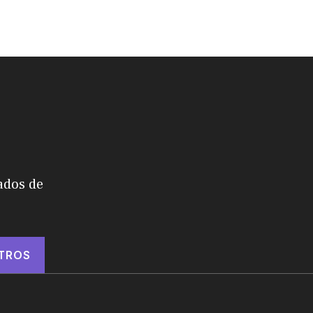
ados de
TROS