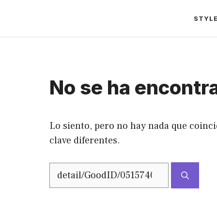
Saltar
STYL
al
contenido
No se ha encontr
Lo siento, pero no hay nada que coinci
clave diferentes.
Buscar: