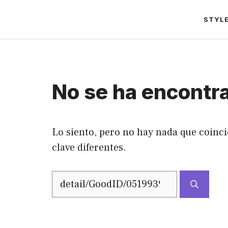
Saltar
STYL
al
contenido
No se ha encontr
Lo siento, pero no hay nada que coinci
clave diferentes.
Buscar: