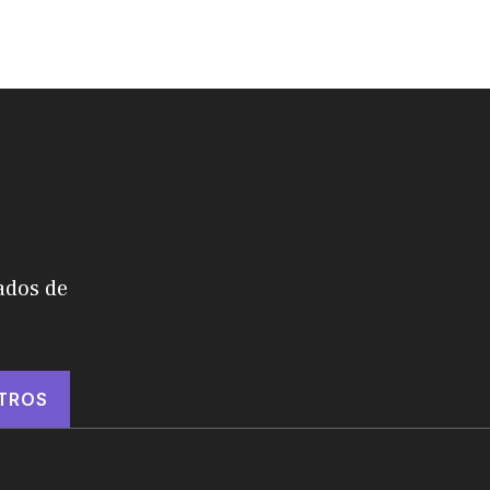
ados de
TROS