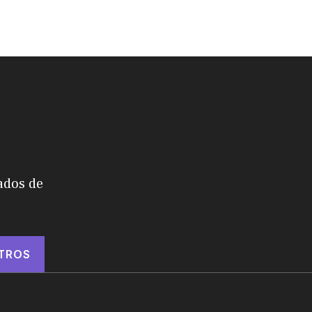
ados de
TROS