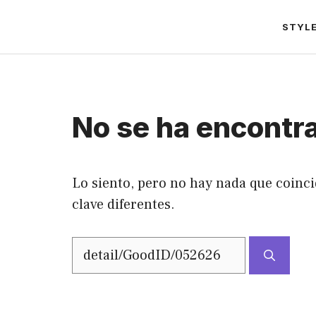
Saltar
STYL
al
contenido
No se ha encontr
Lo siento, pero no hay nada que coinci
clave diferentes.
Buscar: