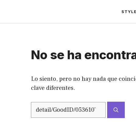
Saltar
STYL
al
contenido
No se ha encontr
Lo siento, pero no hay nada que coinci
clave diferentes.
Buscar: