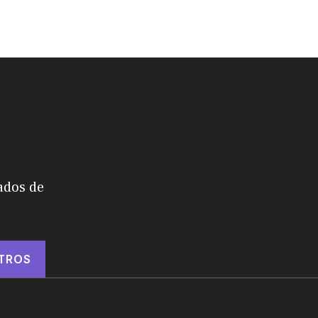
ados de
TROS