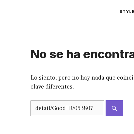
Saltar
STYL
al
contenido
No se ha encontr
Lo siento, pero no hay nada que coinci
clave diferentes.
Buscar: