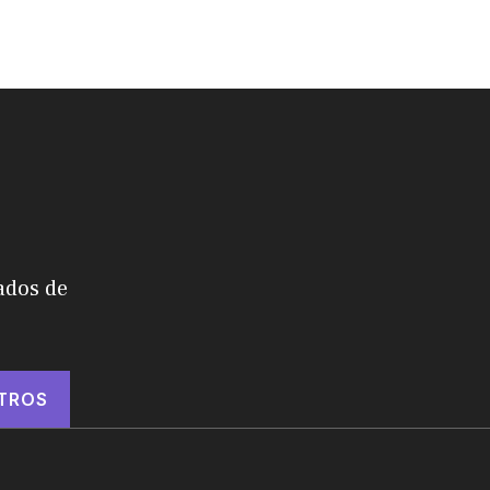
ados de
TROS