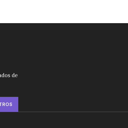
ados de
TROS