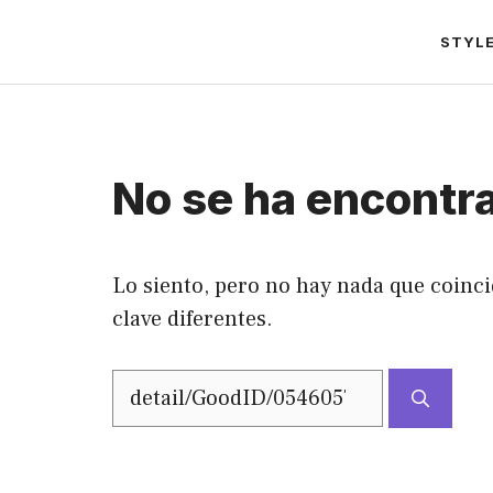
Saltar
STYL
al
contenido
No se ha encontr
Lo siento, pero no hay nada que coinci
clave diferentes.
Buscar: