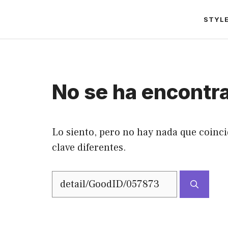
Saltar
STYL
al
contenido
No se ha encontr
Lo siento, pero no hay nada que coinci
clave diferentes.
Buscar: