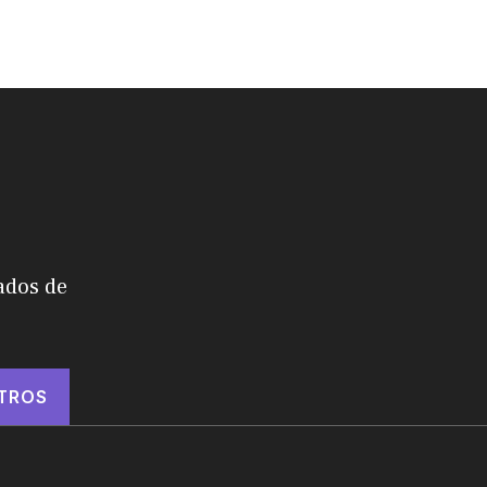
ados de
TROS